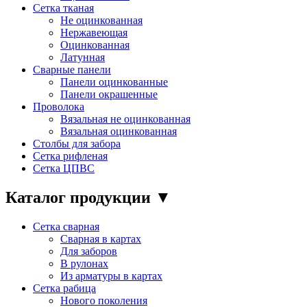
Сетка тканая
Не оцинкованная
Нержавеющая
Оцинкованная
Латунная
Сварные панели
Панели оцинкованные
Панели окрашенные
Проволока
Вязальная не оцинкованная
Вязальная оцинкованная
Столбы для забора
Сетка рифленая
Сетка ЦПВС
Каталог продукции
▼
Сетка сварная
Сварная в картах
Для заборов
В рулонах
Из арматуры в картах
Сетка рабица
Нового поколения