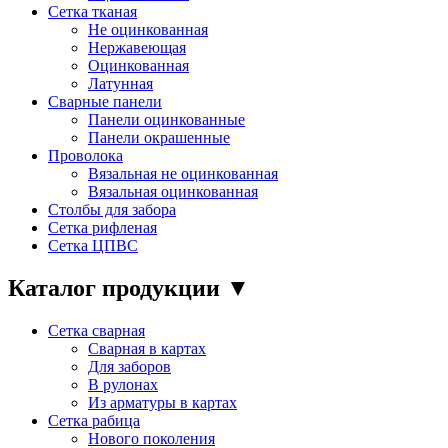
Сетка тканая
Не оцинкованная
Нержавеющая
Оцинкованная
Латунная
Сварные панели
Панели оцинкованные
Панели окрашенные
Проволока
Вязальная не оцинкованная
Вязальная оцинкованная
Столбы для забора
Сетка рифленая
Сетка ЦПВС
Каталог продукции
▼
Сетка сварная
Сварная в картах
Для заборов
В рулонах
Из арматуры в картах
Сетка рабица
Нового поколения